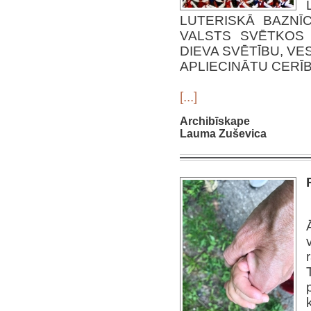
LUTERISKĀ BAZNĪ
VALSTS SVĒTKOS 
DIEVA SVĒTĪBU, VE
APLIECINĀTU CERĪ
[...]
Archibīskape
Lauma Zuševica