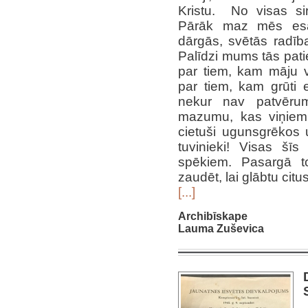
Kristu. No visas si
Pārāk maz mēs esam
dārgās, svētās radī
Palīdzi mums tās pati
par tiem, kam māju v
par tiem, kam grūti
nekur nav patvērum
mazumu, kas viņiem v
cietuši ugunsgrēkos u
tuvinieki! Visas šī
spēkiem. Pasargā t
zaudēt, lai glābtu citus
[...]
Archibīskape
Lauma Zuševica