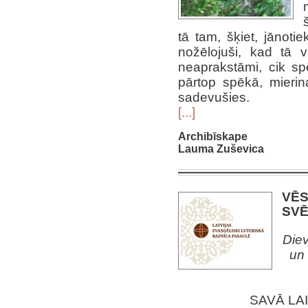
tā tam, šķiet, jānoti
nožēlojuši, kad tā v
neaprakstāmi, cik sp
pārtop spēkā, mierin
sadevušies.
[...]
Archibīskape
Lauma Zuševica
VĒS
SV
Diev
un 
SAVĀ LA