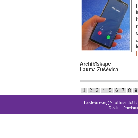
[
Archibīskape
Lauma Zušēvica
1
2
3
4
5
6
7
8
9
Latviešu evaņģēliski luteriskā b
Dizains:
Province