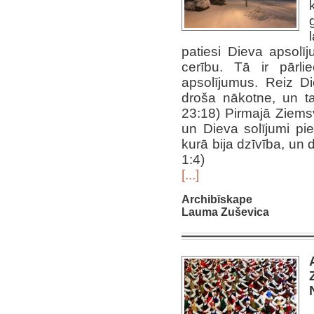
patiesi Dieva apsolī
cerību. Tā ir pārli
apsolījumus. Reiz Die
droša nākotne, un ta
23:18) Pirmajā Ziem
un Dieva solījumi pie
kurā bija dzīvība, un 
1:4)
[...]
Archibīskape
Lauma Zuševica