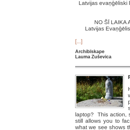
Latvijas evaņģēliski
NO ŠĪ LAIKA
Latvijas Evaņģēli
[...]
Archibīskape
Lauma Zuševica
laptop? This action, 
still allows you to f
what we see shows th