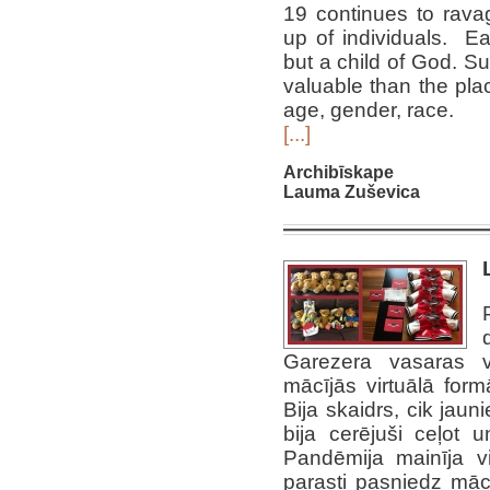
19 continues to rav
up of individuals. Ea
but a child of God. Su
valuable than the pla
age, gender, race.
[...]
Archibīskape
Lauma Zuševica
Garezera vasaras v
mācījās virtuālā form
Bija skaidrs, cik jauni
bija cerējuši ceļot
Pandēmija mainīja vi
parasti pasniedz mācī