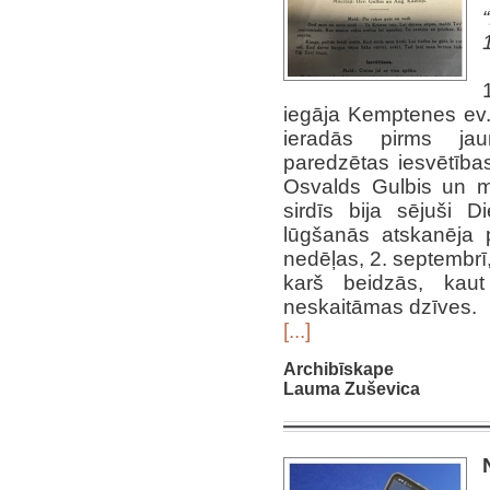
iegāja Kemptenes ev. 
ieradās pirms jau
paredzētas iesvētība
Osvalds Gulbis un m
sirdīs bija sējuši 
lūgšanās atskanēja p
nedēļas, 2. septembr
karš beidzās, kaut
neskaitāmas dzīves.
[...]
Archibīskape
Lauma Zuševica