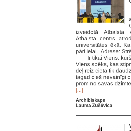
izveidotā Atbalsta 
Atbalsta centrs atr
universitātes ēkā, K
pāri ielai. Adrese: St
Ir tikai Viens, kur
Viens spēks, kas stip
dēļ reiz cieta tik daud
tagad cieš nevainīgi ci
prom no savas dzimt
[...]
Archibīskape
Lauma Zušēvica