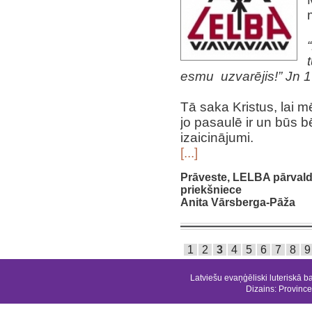
esmu uzvarējis!” Jn 
Tā saka Kristus, lai 
jo pasaulē ir un būs 
izaicinājumi.
[...]
Prāveste, LELBA pārval
priekšniece
Anita Vārsberga-Pāža
1
2
3
4
5
6
7
8
9
Latviešu evaņģēliski luteriskā b
Dizains:
Province