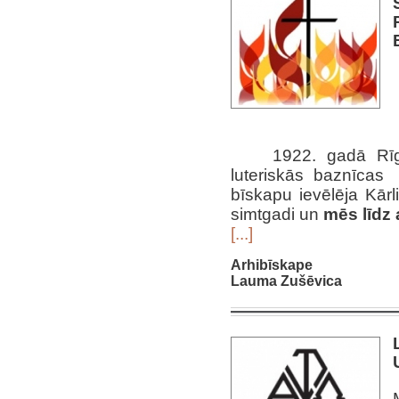
1922. gadā Rīg
luteriskās baznīcas
bīskapu ievēlēja Kārl
simtgadi un
mēs līdz 
[...]
Arhibīskape
Lauma Zušēvica