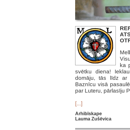
RE
AT
OT
Melb
Visu
ka 
svētku diena! Iekla
domāju, tās līdz ar
Baznīcu visā pasaul
par Luteru, pārlasīju 
[...]
Arhibīskape
Lauma Zušēvica