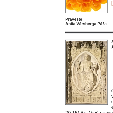
[
Prāveste
Anita Vārsberga Pāža
20:15) Bet Viņš nebija