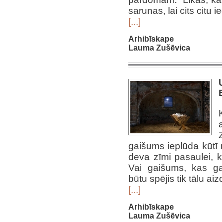
sarunas, lai cits citu i
[...]
Arhibīskape
Lauma Zušēvica
gaišums ieplūda kūtī 
deva zīmi pasaulei, k
Vai gaišums, kas ga
būtu spējis tik tālu ai
[...]
Arhibīskape
Lauma Zušēvica