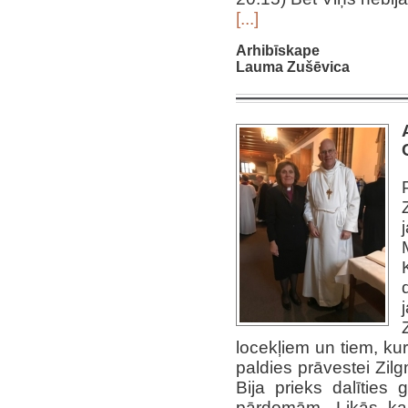
[...]
Arhibīskape
Lauma Zušēvica
locekļiem un tiem, ku
paldies prāvestei Zilg
Bija prieks dalīties
pārdomām. Likās, ka 